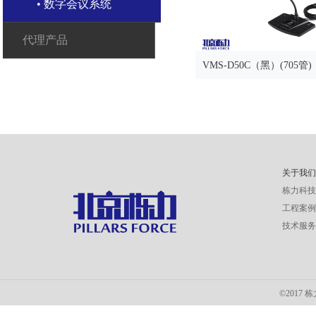
• 数字会议系统
代理产品
VMS-D50C（黑）(705管)
关于我
栋力科
工程案
技术服
©2017 栋力