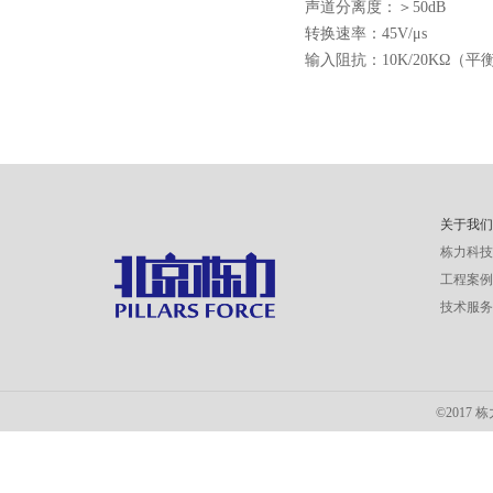
声道分离度：＞50dB
转换速率：45V/μs
输入阻抗：10K/20KΩ（
关于我
栋力科
工程案
技术服
©2017 栋力